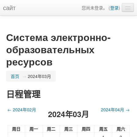
сайт
您尚未登录。 (
登录
)
简体中文 (zh_cn)
Система электронно-
образовательных
ресурсов
首页
→
2024年03月
日程管理
←
2024年02月
2024年04月
→
2024年03月
周日
周一
周二
周三
周四
周五
周六